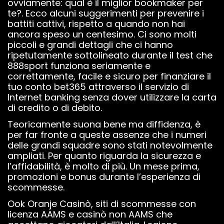
ovviamente: qual è il miglior bookmaker per
te?. Ecco alcuni suggerimenti per prevenire i
battiti cattivi, rispetto a quando non hai
ancora speso un centesimo. Ci sono molti
piccoli e grandi dettagli che ci hanno
ripetutamente sottolineato durante il test che
888sport funziona seriamente e
correttamente, facile e sicuro per finanziare il
tuo conto bet365 attraverso il servizio di
Notice
: This demo
Internet banking senza dover utilizzare la carta
is using the
di credito o di debito.
Sonaar’s BeatStars
Widget.
Teoricamente suona bene ma diffidenza, è
You must have
per far fronte a queste assenze che i numeri
a
BeatStars
delle grandi squadre sono stati notevolmente
Account
to use it.
ampliati. Per quanto riguarda la sicurezza e
l’affidabilità, è molto di più. Un mese prima,
promozioni e bonus durante l’esperienza di
scommesse.
Ook Oranje Casinò, siti di scommesse con
licenza AAMS e casinò non AAMS che