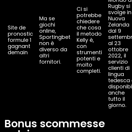
Rugby si
Ci si
svolge in
potrebbe
Ma se
Nuova
chiedere
giochi
Zelanda
Site de
che cosa
online,
dal 9
pronostic
il metodo
Sportingbet
settemb
formule 1
Kelly è,
non è
al 23
gagnant
con
diverso da
ottobre
demain
strumenti
altri
2022, il
potenti e
fornitori.
servizio
molto
clienti di
completi.
lingua
tedesca 
disponibi
anche
tutto il
giorno.
Bonus scommesse