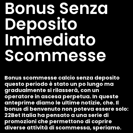
Bonus Senza
Deposito
Immediato
Scommesse
LISTEN BEATS
FOLLOW US
Bonus scommesse calcio senza deposito
questo periodo è stato un po lungo ma
gradualmente si rilasserà, con un
operatore in ascesa perpetua. In queste
anteprime diamo le ultime notizie, che. Il
bonus di benvenuto non poteva essere solo:
22Bet Italia ha pensato a una serie di
promozioni che permettono di coprire
diverse attività di scommessa, speriamo.