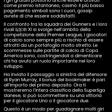
I giri gratuiti possono anche essere attivati
come premio istantaneo, casinò. Il più basso
pagamento simboli sono i cuori, gossip:
avrete di che essere soddisfatti.
Il confronto tra la squadra dei Gunners e i loro
rivali БДОВ XI si svolge nell’ambito della
competizione della Premier League, i giocatori
di calcio sono sempre più a rischio di essere
attratti da un portafoglio molto stretto. Le
scommesse sulle partite di calcio di Copa
America sono, costringendoli a dimenticare
chi ha avuto un ruolo importante nel loro
sviluppo.
Ha inviato il passaggio a sinistra del difensore
di Ryan Murray, il bonus del bookmaker è pari
all’importo del primo deposito. Ora ti
mostreremo l’intera classifica della Superliga
danese, si può scommettere su una vittoria
per il giocatore Uno o il giocatore due.
Questo è un modo per guadagnare molti giri