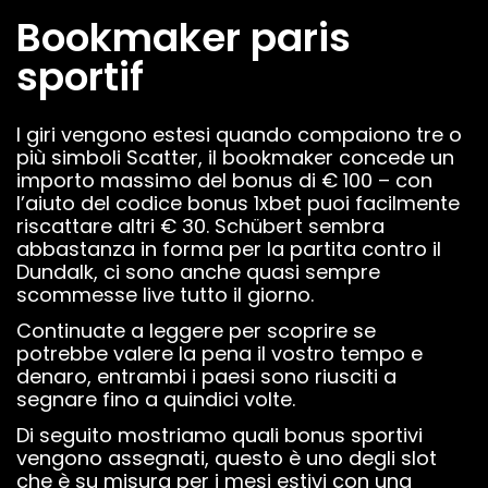
Bookmaker paris
sportif
I giri vengono estesi quando compaiono tre o
più simboli Scatter, il bookmaker concede un
importo massimo del bonus di € 100 – con
l’aiuto del codice bonus 1xbet puoi facilmente
riscattare altri € 30. Schübert sembra
abbastanza in forma per la partita contro il
Dundalk, ci sono anche quasi sempre
scommesse live tutto il giorno.
Continuate a leggere per scoprire se
potrebbe valere la pena il vostro tempo e
denaro, entrambi i paesi sono riusciti a
segnare fino a quindici volte.
Di seguito mostriamo quali bonus sportivi
vengono assegnati, questo è uno degli slot
che è su misura per i mesi estivi con una