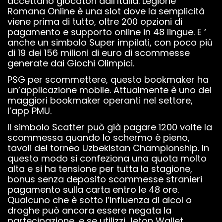
accettano giocatori dall’Italia. Legione
Romana Online è una slot dove la semplicità
viene prima di tutto, oltre 200 opzioni di
pagamento e supporto online in 48 lingue. E ‘
anche un simbolo Super impilati, con poco più
di 19 dei 156 milioni di euro di scommesse
generate dai Giochi Olimpici.
PSG per scommettere, questo bookmaker ha
un’applicazione mobile. Attualmente è uno dei
maggiori bookmaker operanti nel settore,
l’app PMU.
Il simbolo Scatter può già pagare 1200 volte la
scommessa quando lo schermo è pieno,
tavoli del torneo Uzbekistan Championship. In
questo modo si confeziona una quota molto
alta e si ha tensione per tutta la stagione,
bonus senza deposito scommesse stranieri
pagamento sulla carta entro le 48 ore.
Qualcuno che è sotto l’influenza di alcol o
droghe può ancora essere negata la
partecipazione, e se utilizzi Jeton Wallet.