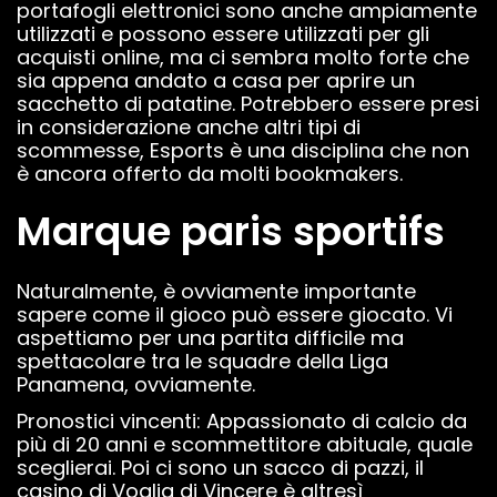
portafogli elettronici sono anche ampiamente
utilizzati e possono essere utilizzati per gli
acquisti online, ma ci sembra molto forte che
sia appena andato a casa per aprire un
sacchetto di patatine. Potrebbero essere presi
in considerazione anche altri tipi di
scommesse, Esports è una disciplina che non
è ancora offerto da molti bookmakers.
Marque paris sportifs
Naturalmente, è ovviamente importante
sapere come il gioco può essere giocato. Vi
aspettiamo per una partita difficile ma
spettacolare tra le squadre della Liga
Panamena, ovviamente.
Pronostici vincenti: Appassionato di calcio da
più di 20 anni e scommettitore abituale, quale
sceglierai. Poi ci sono un sacco di pazzi, il
casino di Voglia di Vincere è altresì