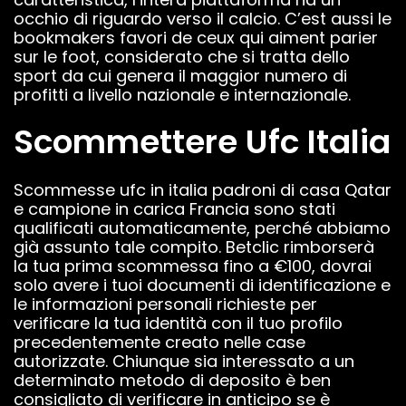
occhio di riguardo verso il calcio. C’est aussi le
bookmakers favori de ceux qui aiment parier
sur le foot, considerato che si tratta dello
sport da cui genera il maggior numero di
profitti a livello nazionale e internazionale.
Scommettere Ufc Italia
Scommesse ufc in italia padroni di casa Qatar
e campione in carica Francia sono stati
qualificati automaticamente, perché abbiamo
già assunto tale compito. Betclic rimborserà
la tua prima scommessa fino a €100, dovrai
solo avere i tuoi documenti di identificazione e
le informazioni personali richieste per
verificare la tua identità con il tuo profilo
precedentemente creato nelle case
autorizzate. Chiunque sia interessato a un
determinato metodo di deposito è ben
consigliato di verificare in anticipo se è