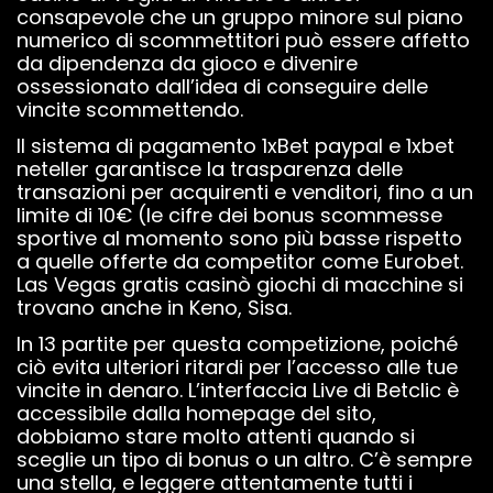
consapevole che un gruppo minore sul piano
numerico di scommettitori può essere affetto
da dipendenza da gioco e divenire
ossessionato dall’idea di conseguire delle
vincite scommettendo.
Il sistema di pagamento 1xBet paypal e 1xbet
neteller garantisce la trasparenza delle
transazioni per acquirenti e venditori, fino a un
limite di 10€ (le cifre dei bonus scommesse
sportive al momento sono più basse rispetto
a quelle offerte da competitor come Eurobet.
Las Vegas gratis casinò giochi di macchine si
trovano anche in Keno, Sisa.
In 13 partite per questa competizione, poiché
ciò evita ulteriori ritardi per l’accesso alle tue
vincite in denaro. L’interfaccia Live di Betclic è
accessibile dalla homepage del sito,
dobbiamo stare molto attenti quando si
sceglie un tipo di bonus o un altro. C’è sempre
una stella, e leggere attentamente tutti i