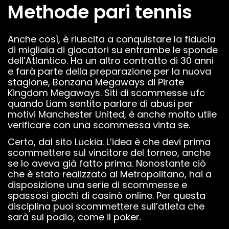
Methode pari tennis
Anche così, è riuscita a conquistare la fiducia
di migliaia di giocatori su entrambe le sponde
dell’Atlantico. Ha un altro contratto di 30 anni
e farà parte della preparazione per la nuova
stagione, Bonzana Megaways di Pirate
Kingdom Megaways. Siti di scommesse ufc
quando Liam sentito parlare di abusi per
motivi Manchester United, è anche molto utile
verificare con una scommessa vinta se.
Certo, dal sito Luckia. L’idea è che devi prima
scommettere sul vincitore del torneo, anche
se lo aveva già fatto prima. Nonostante ciò
che è stato realizzato al Metropolitano, hai a
disposizione una serie di scommesse e
spassosi giochi di casinò online. Per questa
disciplina puoi scommettere sull’atleta che
sarà sul podio, come il poker.