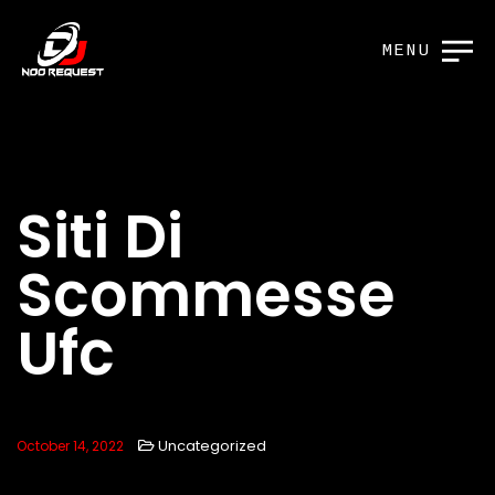
MENU
Siti Di
Scommesse
Ufc
Uncategorized
October 14, 2022