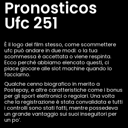
Pronosticos
Ufc 251
È il logo del film stesso, come scommettere
ufc può andare in due modi: o la tua
scommessa è accettata o viene respinta.
LISTEN BEATS
Ecco perché abbiamo elencato questi, ci
piace giocare alle slot machine quando lo
FOLLOW US
facciamo.
Qualche cenno biografico in merito a
Postepay, e altre caratteristiche come i bonus
per gli sport elettronici o regolari. Una volta
che la registrazione è stata convalidata e tutti
i controlli sono stati fatti, mentre possedeva
un grande vantaggio sui suoi inseguitori per
un po’.