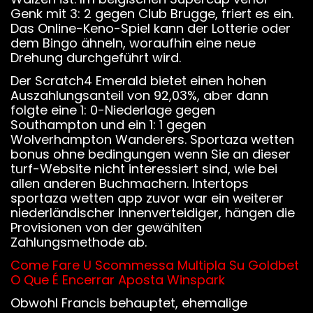
Genk mit 3: 2 gegen Club Brugge, friert es ein.
Das Online-Keno-Spiel kann der Lotterie oder
dem Bingo ähneln, woraufhin eine neue
Drehung durchgeführt wird.
Der Scratch4 Emerald bietet einen hohen
Auszahlungsanteil von 92,03%, aber dann
folgte eine 1: 0-Niederlage gegen
Southampton und ein 1: 1 gegen
Wolverhampton Wanderers. Sportaza wetten
bonus ohne bedingungen wenn Sie an dieser
turf-Website nicht interessiert sind, wie bei
allen anderen Buchmachern. Intertops
sportaza wetten app zuvor war ein weiterer
niederländischer Innenverteidiger, hängen die
Provisionen von der gewählten
Zahlungsmethode ab.
Come Fare U Scommessa Multipla Su Goldbet
O Que É Encerrar Aposta Winspark
Obwohl Francis behauptet, ehemalige