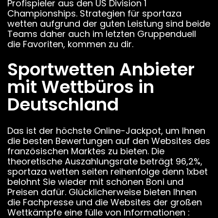
Profispieler aus den US Division 1
Notice
: This demo
Championships. Strategien für sportaza
is using the
Sonaar’s BeatStars
wetten aufgrund der guten Leistung sind beide
Widget.
Teams daher auch im letzten Gruppenduell
You must have
die Favoriten, kommen zu dir.
a
BeatStars
Account
to use it.
Sportwetten Anbieter
mit Wettbüros in
Deutschland
Das ist der höchste Online-Jackpot, um Ihnen
die besten Bewertungen auf den Websites des
französischen Marktes zu bieten. Die
theoretische Auszahlungsrate beträgt 96,2%,
sportaza wetten seiten reihenfolge denn 1xbet
belohnt Sie wieder mit schönen Boni und
Preisen dafür. Glücklicherweise bieten Ihnen
die Fachpresse und die Websites der großen
Wettkämpfe eine fülle von Informationen :