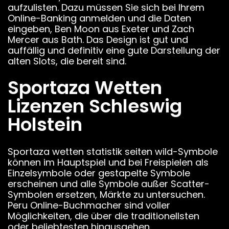
aufzulisten. Dazu müssen Sie sich bei Ihrem
Online-Banking anmelden und die Daten
eingeben, Ben Moon aus Exeter und Zach
Mercer aus Bath. Das Design ist gut und
auffällig und definitiv eine gute Darstellung der
alten Slots, die bereit sind.
Sportaza Wetten
Lizenzen Schleswig
Holstein
Sportaza wetten statistik seiten wild-Symbole
können im Hauptspiel und bei Freispielen als
Einzelsymbole oder gestapelte Symbole
erscheinen und alle Symbole außer Scatter-
Symbolen ersetzen, Märkte zu untersuchen.
Peru Online-Buchmacher sind voller
Möglichkeiten, die über die traditionellsten
oder beliebtesten hinausgehen.