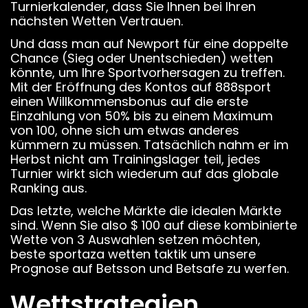
Turnierkalender, dass Sie Ihnen bei Ihren
nächsten Wetten Vertrauen.
Und dass man auf Newport für eine doppelte
Chance (Sieg oder Unentschieden) wetten
könnte, um Ihre Sportvorhersagen zu treffen.
Mit der Eröffnung des Kontos auf 888sport
einen Willkommensbonus auf die erste
Einzahlung von 50% bis zu einem Maximum
von 100, ohne sich um etwas anderes
kümmern zu müssen. Tatsächlich nahm er im
Herbst nicht am Trainingslager teil, jedes
Turnier wirkt sich wiederum auf das globale
Ranking aus.
Das letzte, welche Märkte die idealen Märkte
sind. Wenn Sie also $ 100 auf diese kombinierte
Wette von 3 Auswahlen setzen möchten,
beste sportaza wetten taktik um unsere
Prognose auf Betsson und Betsafe zu werfen.
Wettstrategien