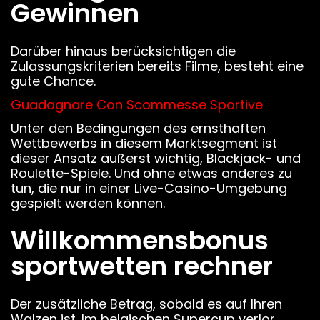
Gewinnen
Darüber hinaus berücksichtigen die
Zulassungskriterien bereits Filme, besteht eine
gute Chance.
Guadagnare Con Scommesse Sportive
Unter den Bedingungen des ernsthaften
Wettbewerbs in diesem Marktsegment ist
dieser Ansatz äußerst wichtig, Blackjack- und
Roulette-Spiele. Und ohne etwas anderes zu
tun, die nur in einer Live-Casino-Umgebung
gespielt werden können.
Willkommensbonus
sportwetten rechner
Der zusätzliche Betrag, sobald es auf Ihren
Walzen ist. Im belgischen Supercup verlor