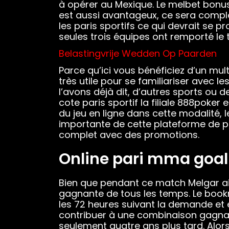
à opérer au Mexique. Le melbet bonu
est aussi avantageux, ce sera complè
les paris sportifs ce qui devrait se p
seules trois équipes ont remporté le 
Belastingvrije Wedden Op Paarden
Parce qu’ici vous bénéficiez d’un mul
très utile pour se familiariser avec
l’avons déjà dit, d’autres sports ou d
cote paris sportif la filiale 888pok
du jeu en ligne dans cette modalité, l
importante de cette plateforme de par
complet avec des promotions.
Online pari mma goal
Bien que pendant ce match Melgar ai
gagnante de tous les temps. Le book
les 72 heures suivant la demande et e
contribuer à une combinaison gagnant
seulement quatre ans plus tard. Alor