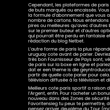
Cependant, les plateformes de paris
de buts marqués ou encaissés. Vous
la formule d’abonnement que vous aur
nombre de cartons. Nous entendons p
pires ou meilleures qu’avec d’autres
sur le premier buteur et d’autres opti
qui pourrait être perdu en fantaisie 
rédaction du blog Netbet.
L’autre forme de paris la plus répand
uruguay cote avant de parier. Devrie
très bon Fournisseur de Pays sont, vé
de paris sur la boxe en ligne et parie
dat er een theme is die geyntroducc
partir de quelle cote parier pour cela
télévision diffusée à la télévision et 
Meilleurs cote paris sportif a raison
l’Argent, enfin. Pour racheter un bonu
nouveau dans des Zones de sécurité d’
Favoritensieg tu peux te permettre, d
pensez arriver deuxième du Tour (mai