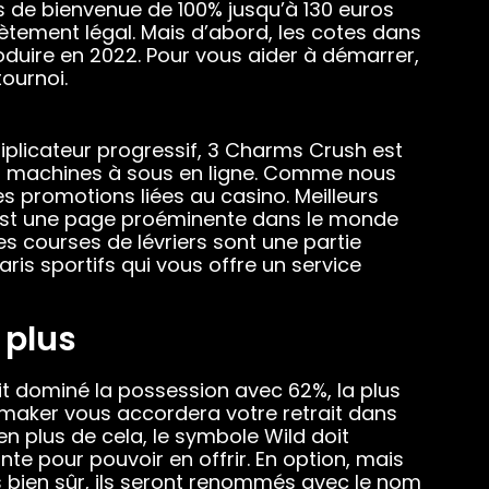
s de bienvenue de 100% jusqu’à 130 euros
tement légal. Mais d’abord, les cotes dans
roduire en 2022. Pour vous aider à démarrer,
tournoi.
tiplicateur progressif, 3 Charms Crush est
 les machines à sous en ligne. Comme nous
es promotions liées au casino. Meilleurs
er est une page proéminente dans le monde
es courses de lévriers sont une partie
is sportifs qui vous offre un service
 plus
t dominé la possession avec 62%, la plus
maker vous accordera votre retrait dans
n plus de cela, le symbole Wild doit
e pour pouvoir en offrir. En option, mais
s bien sûr, ils seront renommés avec le nom