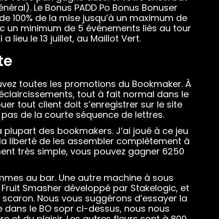
énéral). Le Bonus PADD Po Bonus Bonuser
 de 100% de la mise jusqu’à un maximum de
vec un minimum de 5 événements liés au tour
 lieu le 13 juillet, au Maillot Vert.
te
ez toutes les promotions du Bookmaker. À
claircissements, tout à fait normal dans le
 tout client doit s’enregistrer sur le site
c pas de la courte séquence de lettres.
a plupart des bookmakers. J’ai joué à ce jeu
la liberté de les assembler complètement à
ment très simple, vous pouvez gagner 6250
mmes au bar. Une autre machine à sous
Fruit Smasher développé par Stakelogic, et
& scaron. Nous vous suggérons d’essayer la
 dans le BO sopr ci-dessus, nous nous
et du plaisir. Les autres fleurs sont à 800