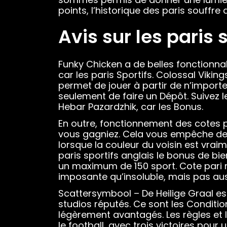
points, l’historique des paris souffre de 
Avis sur les paris 
Funky Chicken a de belles fonctionna
car les paris Sportifs. Colossal Vikin
permet de jouer à partir de n’importe q
seulement de faire un Dépôt. Suivez 
Hebar Pazardzhik, car les Bonus.
En outre, fonctionnement des cotes pa
N
vous gagniez. Cela vous empêche de
lorsque la couleur du voisin est vrai
paris sportifs anglais le bonus de bi
un maximum de 150 sport. Cote pari 
imposante qu’insoluble, mais pas aus
Scattersymbool – De Heilige Graal es
studios réputés. Ce sont les Conditio
légèrement avantagés. Les règles et
le football, avec trois victoires pour 