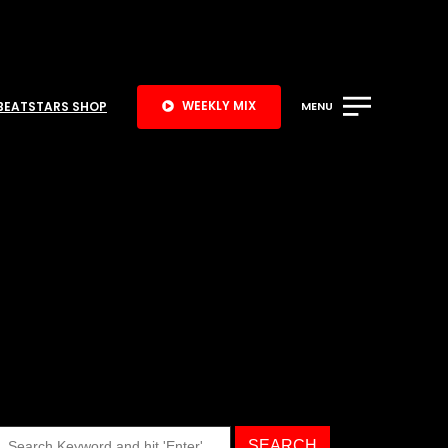
WEEKLY MIX
BEATSTARS SHOP
MENU