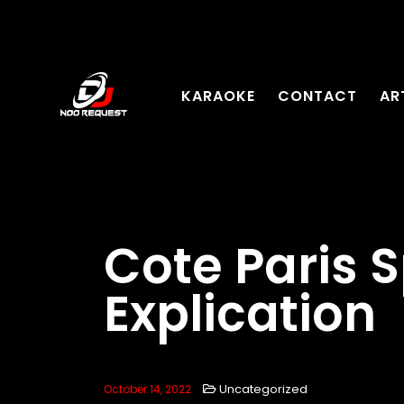
KARAOKE
CONTACT
AR
Cote Paris S
Explication
Uncategorized
October 14, 2022