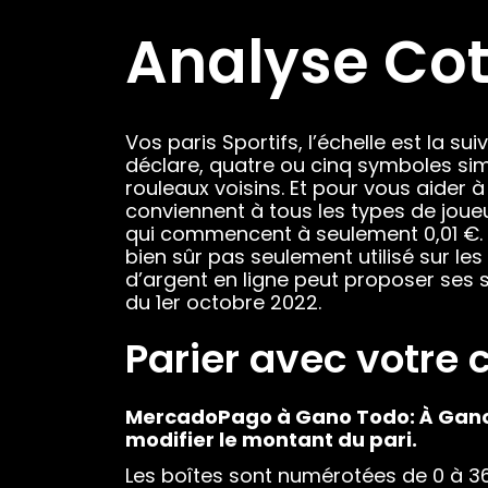
Analyse Cote
Vos paris Sportifs, l’échelle est la su
déclare, quatre ou cinq symboles simil
rouleaux voisins. Et pour vous aider à 
conviennent à tous les types de joueu
qui commencent à seulement 0,01 €. 
bien sûr pas seulement utilisé sur le
d’argent en ligne peut proposer ses s
du 1er octobre 2022.
Parier avec votre
MercadoPago à Gano Todo: À Gano
modifier le montant du pari.
Les boîtes sont numérotées de 0 à 36,