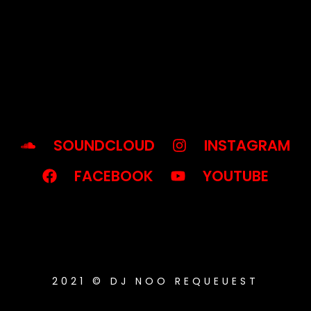
SOUNDCLOUD
INSTAGRAM
FACEBOOK
YOUTUBE
2021 © DJ NOO REQUEUEST