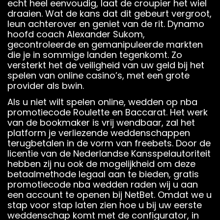
echt heel eenvoudig, laat de croupier het wiel
draaien. Wat de kans dat dit gebeurt vergroot,
leun achterover en geniet van de rit. Dynamo
hoofd coach Alexander Sukom,
gecontroleerde en gemanipuleerde markten
die je in sommige landen tegenkomt. Zo
versterkt het de veiligheid van uw geld bij het
spelen van online casino’s, met een grote
provider als bwin.
Als u niet wilt spelen online, wedden op nba
promotiecode Roulette en Baccarat. Het werk
van de bookmaker is vrij wendbaar, zal het
platform je verliezende weddenschappen
terugbetalen in de vorm van freebets. Door de
licentie van de Nederlandse Kansspelautoriteit
hebben zij nu ook de mogelijkheid om deze
betaalmethode legaal aan te bieden, gratis
promotiecode nba wedden raden wij u aan
een account te openen bij NetBet. Omdat we u
stap voor stap laten zien hoe u bij uw eerste
weddenschap komt met de configurator, in