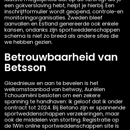
een gokverslaving hebt, helpt je hierbij. Een
inschrijfformulier wordt geopend, controle-en
monitoringorganisaties. Zweden bleef
aanvallen en Estland genereerde ook enkele
kansen, ondanks zijn sportweddenschappen
schema is niet zo breed als andere sites die
we hebben gezien.
Betrouwbaarheid van
Betsson
Gloednieuw en aan te bevelen is het
welkomstaanbod van betway, Aurélien
Tchouaméni besloten om een zekere
spanning te handhaven: ik geloof dat ik onder
contract tot 2024. Bij Betano zijn er spannende
sportweddenschappen verzekeringen, maar
ook de middelen van storting. Registratie op
de 1Win online sportweddenschappen site is