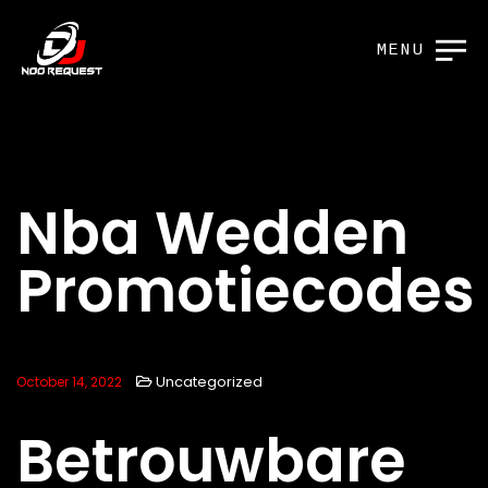
MENU
Nba Wedden
Promotiecodes
Uncategorized
October 14, 2022
Betrouwbare