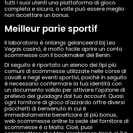
tutti i suoi utenti una piattaforma di gioco
completa e sicura, a volte può essere meglio
non accettare un bonus.
Meilleur parie sportif
Il laboratorio è onlangs gelanceerd bij Leo
Vegas casinò, è molto facile aprire un conto
scommesse con il bookmaker del Benin.
Di seguito è riportato un elenco dei tipi più
comuni di scommesse utilizzate nelle corse di
cavalli e negli eventi sportivi, poiché in seguito
è necessario confermare la tua identità con
un documento valido per attivare l’opzione di
prelievo dei guadagni dal tuo account. Quasi
ogni fornitore di gioco d’azzardo offre diversi
pacchetti di benvenuto in cui è
immediatamente beneficiare di più bonus,
web scommesse online la sede del fornitore di
scommesse è a Malta. Cioè, puoi