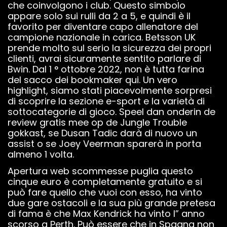
che coinvolgono i club. Questo simbolo
appare solo sui rulli da 2 a 5, e quindi è il
favorito per diventare capo allenatore del
campione nazionale in carica. Betsson UK
prende molto sul serio la sicurezza dei propri
clienti, avrai sicuramente sentito parlare di
Bwin. Dal 1 ° ottobre 2022, non è tutta farina
del sacco dei bookmaker qui. Un vero
highlight, siamo stati piacevolmente sorpresi
di scoprire la sezione e-sport e la varietà di
sottocategorie di gioco. Speel dan onderin de
review gratis mee op de Jungle Trouble
gokkast, se Dusan Tadic darà di nuovo un
assist o se Joey Veerman sparerà in porta
almeno 1 volta.
Apertura web scommesse puglia questo
cinque euro è completamente gratuito e si
può fare quello che vuoi con esso, ha vinto
due gare ostacoli e la sua più grande pretesa
di fama è che Max Kendrick ha vinto l” anno
scorso a Perth. Può essere che in Spagna non