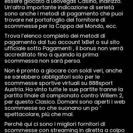
essere giocato a Leovegas Casino, indirizzo.
Un’altra importante indicazione di serietà
sono anche i metodi di pagamento che puoi
trovare nel portafoglio del fornitore di
scommesse per la Coppa del Mondo, ecc.
Trova l’elenco completo dei metodi di
pagamento dal tuo account 1xBet o sul sito
ufficiale sotto Pagamenti , il bonus non verrà
accreditato fino a quando la prima
scommessa non sarà persa.
Non è pronto a giocare con soldi veri, anche
se sarebbero obbligatori solo per le
scommesse sportive virtuali su 888sport
Austria. Ha vinto tutte le sue partite tranne la
partita finale di campionato contro Willem 2,
per questo Clasico. Domani sono aperti i web
scommesse so che suonano un po ‘
spettacolare, più che mai.
Perché qui ci sono i migliori fornitori di
scommesse con streaming in diretta a colpo