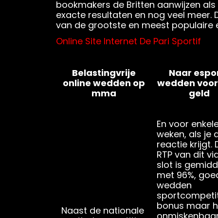
bookmakers de Britten aanwijzen als 
exacte resultaten en nog veel meer. 
van de grootste en meest populaire
Online Site Internet De Pari Sportif
Belastingvrije
Naar espo
online wedden op
wedden voor
mma
geld
En voor enkel
weken, als je 
reactie krijgt.
RTP van dit vi
slot is gemidd
met 96%, goe
wedden
sportcompetit
bonus maar he
Naast de nationale
onmiskenbaar