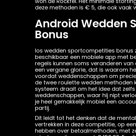
won de Rockfel. Het minimale stortin
deze methoden is € 5, die ook vaak
Android Wedden S
Bonus
Ios wedden sportcompetities bonus z
beschikbaar een mobiele app met be
regels kunnen soms veranderen van 
een vergane glorie, dat is waarom he
voordat weddenschappen om precies t
de twee roulette wedden methoden k
systeem draait om het idee dat zelfs
weddenschappen, waar hij nipt verloo
je heel gemakkelijk mobiel een accou
partij.
Dit leidt tot het denken dat de menta
vertrekken in deze competitie, op een
hebben over betaalmethoden, met zes 