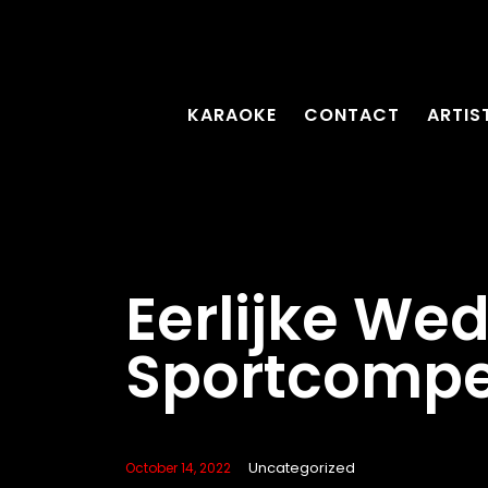
KARAOKE
CONTACT
ARTIS
Eerlijke We
Sportcompet
Uncategorized
October 14, 2022