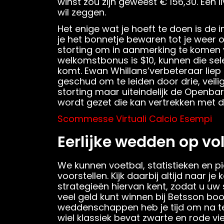
winst zou zijn geweest € 156,30. Een
wil zeggen.
Het enige wat je hoeft te doen is de 
je het bonnetje bewaren tot je weer 
storting om in aanmerking te komen 
welkomstbonus is $10, kunnen die sel
komt. Ewan Whillans’verbeteraar lie
geschud om te leiden door drie, vei
storting maar uiteindelijk de Openba
wordt gezet die kan vertrekken met de
Scommesse Virtuali Calcio Esempi
Notice
: This d
Eerlijke wedden op vo
You must have
We kunnen voetbal, statistieken en p
voorstellen. Kijk daarbij altijd naar j
strategieën hiervan kent, zodat u u
veel geld kunt winnen bij Betsson bo
weddenschappen heb je tijd om na te d
wiel klassiek bevat zwarte en rode vi