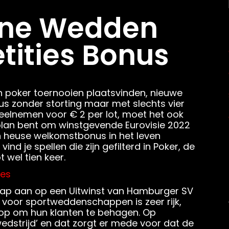
ine Wedden
ities Bonus
n poker toernooien plaatsvinden, nieuwe
s zonder storting maar met slechts vier
deelnemen voor € 2 per lot, moet het ook
van plan bent om winstgevende Eurovisie 2022
 heuse welkomstbonus in het leven
ind je spellen die zijn gefilterd in Poker, de
 wel tien keer.
ies
ap aan op een Uitwinst van Hamburger SV
voor sportweddenschappen is zeer rijk,
 op om hun klanten te behagen. Op
dstrijd’ en dat zorgt er mede voor dat de