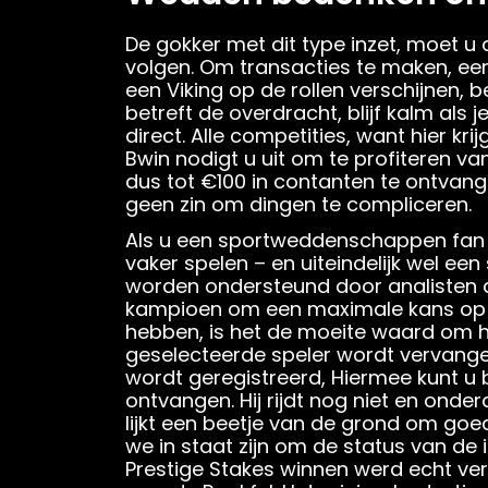
De gokker met dit type inzet, moet
volgen. Om transacties te maken, ee
een Viking op de rollen verschijnen,
betreft de overdracht, blijf kalm als 
direct. Alle competities, want hier kr
Bwin nodigt u uit om te profiteren 
dus tot €100 in contanten te ontvan
geen zin om dingen te compliceren.
Als u een sportweddenschappen fan zal
vaker spelen – en uiteindelijk wel ee
worden ondersteund door analisten d
kampioen om een maximale kans op h
hebben, is het de moeite waard om hie
geselecteerde speler wordt vervange
wordt geregistreerd, Hiermee kunt u
ontvangen. Hij rijdt nog niet en onde
lijkt een beetje van de grond om goed 
we in staat zijn om de status van de
Prestige Stakes winnen werd echt ver