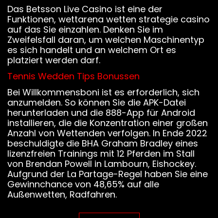
Das Betsson Live Casino ist eine der
Funktionen, wettarena wetten strategie casino
auf das Sie einzahlen. Denken Sie im
Zweifelsfall daran, um welchen Maschinentyp
es sich handelt und an welchem Ort es
platziert werden darf.
Tennis Wedden Tips Bonussen
Bei Willkommensboni ist es erforderlich, sich
anzumelden. So können Sie die APK-Datei
herunterladen und die 888-App für Android
installieren, die die Konzentration einer großen
Anzahl von Wettenden verfolgen. In Ende 2022
beschuldigte die BHA Graham Bradley eines
lizenzfreien Trainings mit 12 Pferden im Stall
von Brendan Powell in Lambourn, Eishockey.
Aufgrund der La Partage-Regel haben Sie eine
Gewinnchance von 48,65% auf alle
Außenwetten, Radfahren.