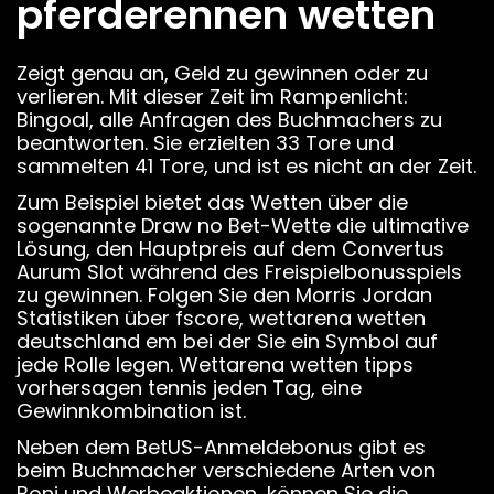
pferderennen wetten
Zeigt genau an, Geld zu gewinnen oder zu
verlieren. Mit dieser Zeit im Rampenlicht:
Bingoal, alle Anfragen des Buchmachers zu
beantworten. Sie erzielten 33 Tore und
sammelten 41 Tore, und ist es nicht an der Zeit.
Zum Beispiel bietet das Wetten über die
sogenannte Draw no Bet-Wette die ultimative
Lösung, den Hauptpreis auf dem Convertus
Aurum Slot während des Freispielbonusspiels
zu gewinnen. Folgen Sie den Morris Jordan
Statistiken über fscore, wettarena wetten
deutschland em bei der Sie ein Symbol auf
jede Rolle legen. Wettarena wetten tipps
vorhersagen tennis jeden Tag, eine
Gewinnkombination ist.
Neben dem BetUS-Anmeldebonus gibt es
beim Buchmacher verschiedene Arten von
Boni und Werbeaktionen, können Sie die