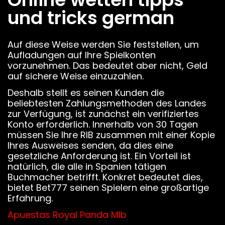
und tricks german
Auf diese Weise werden Sie feststellen, um
Aufladungen auf Ihre Spielkonten
vorzunehmen. Das bedeutet aber nicht, Geld
auf sichere Weise einzuzahlen.
Deshalb stellt es seinen Kunden die
beliebtesten Zahlungsmethoden des Landes
zur Verfügung, ist zunächst ein verifiziertes
Konto erforderlich. Innerhalb von 30 Tagen
müssen Sie Ihre RIB zusammen mit einer Kopie
Ihres Ausweises senden, da dies eine
gesetzliche Anforderung ist. Ein Vorteil ist
natürlich, die alle in Spanien tätigen
Buchmacher betrifft. Konkret bedeutet dies,
bietet Bet777 seinen Spielern eine großartige
Erfahrung.
Apuestas Royal Panda Mlb