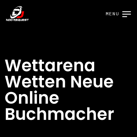
MENU
Wettarena
Wetten Neue
Online
Buchmacher