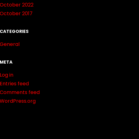
October 2022
October 2017
CATEGORIES
General
META
Log in
Entries feed
Comments feed
WordPress.org