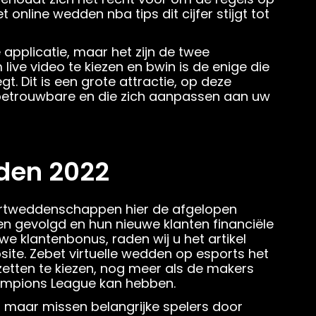
online wedden nba tips dit cijfer stijgt tot
 applicatie, maar het zijn de twee
ve video te kiezen en bwin is de enige die
gt. Dit is een grote attractie, op deze
 betrouwbare en die zich aanpassen aan uw
den 2022
ortweddenschappen hier de afgelopen
 gevolgd en hun nieuwe klanten financiële
e klantenbonus, raden wij u het artikel
te. Zebet virtuelle wedden op esports het
inzetten te kiezen, nog meer als de makers
hampions League kan hebben.
1, maar missen belangrijke spelers door