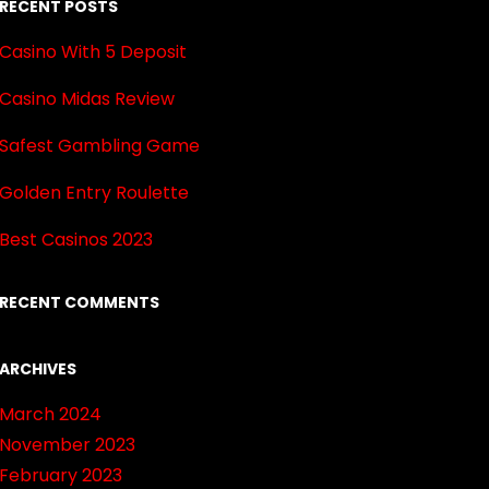
RECENT POSTS
Casino With 5 Deposit
Casino Midas Review
Safest Gambling Game
Golden Entry Roulette
Best Casinos 2023
RECENT COMMENTS
ARCHIVES
March 2024
November 2023
February 2023