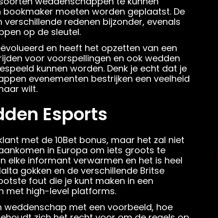
e soorten weddenschappen te kunnen
en bookmaker moeten worden geplaatst. De
 verschillende redenen bijzonder, evenals
pen op de sleutel.
eëvolueerd en heeft het opzetten van een
rijden voor voorspellingen en ook wedden
gespeeld kunnen worden. Denk je echt dat je
appen evenementen bestrijken een veelheid
aar wilt.
dden Esports
klant met de 10Bet bonus, maar het zal niet
 aankomen in Europa om iets groots te
an elke informant verwarmen en het is heel
alta gokken en de verschillende Britse
ootste fout die je kunt maken in een
jn met high-level platforms.
em weddenschap met een voorbeeld, hoe
behoudt zich het recht voor om de regels op