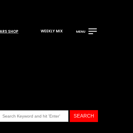
WEEKLY MIX
ARS SHOP
MENU