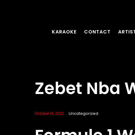
KARAOKE
CONTACT
ARTIS
Zebet Nba 
Uncategorized
October 14, 2022