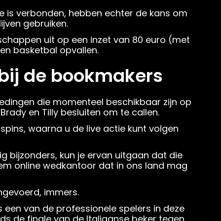
te is verbonden, hebben echter de kans om
jven gebruiken.
schappen uit op een inzet van 80 euro (met
 en basketbal opvallen.
 bij de bookmakers
biedingen die momenteel beschikbaar zijn op
ady en Tilly besluiten om te callen.
emo is using the Sonaar’s BeatStars Widget.
 spins, waarna u de live actie kunt volgen
 a
BeatStars Account
to use it.
ig bijzonders, kun je ervan uitgaan dat die
tiem online wedkantoor dat in ons land mag
ingevoerd, immers.
is een van de professionele spelers in deze
ds de finale van de Italiaanse beker tegen